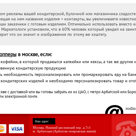
ом рекламы вашей кондитерской, булочной или магазинчика сладосте
щая на нем название изделия + контакрты, вы увеличиваете известнос
аши заказчики с готовым изделием. Оптимально использовать вместо к
. Маркетологи установили, что в 60% человек который увидел на заин
рит что он значит и изображения по этому же хэштегу.
топперы
в москве, если:
кофейни, в которой продаюьтся капкейки или кексы, а так же другие 
твенную кондитерскую продукцию
ть необходимость персонализировать или промаркировать еду на бан
кондитерских изделий и необходимо персонализировать товар и отоб
кве с доставкой или вы готовы забрать их из ЦАО, с метро Арбатской или Боро
и электронной почте.
rodin
Наш адрес:
Москва, Нижний кисловский пер. д.7c1
м. Арбатская (Арбатско-покровская линия)