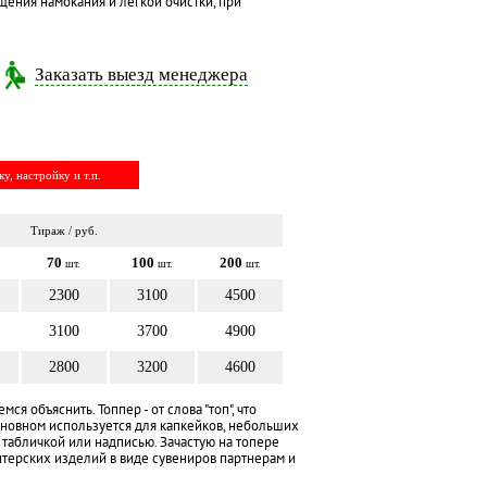
ения намокания и легкой очистки, при
Заказать выезд менеджера
у, настройку и т.п.
Тираж / руб.
70
100
200
шт.
шт.
шт.
2300
3100
4500
3100
3700
4900
2800
3200
4600
ся объяснить. Топпер - от слова "топ", что
 основном используется для капкейков, небольших
 табличкой или надписью. Зачастую на топере
итерских изделий в виде сувениров партнерам и