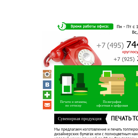
Печати и штампы,
Полиграфия
по оттиску
офсетная и цифровая
ПЕЧАТЬ Т
Сувенирная продукция
Мы предлагаем изготовление и печать топперо
дизайнерских бумагах или с полноцветным нан