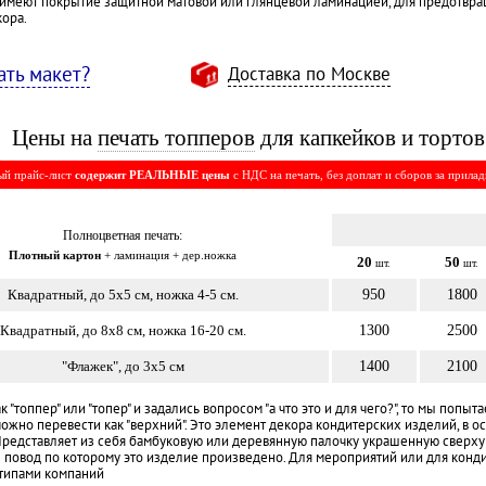
 имеют покрытие защитной матовой или глянцевой ламинацией, для предотвращ
кора.
ть макет?
Доставка по Москве
Цены на
печать топперов
для капкейков и тортов
ый прайс-лист
содержит РЕАЛЬНЫЕ цены
с НДС на печать, без доплат и сборов за приладк
Полноцветная печать:
Плотный картон
+ ламинация + дер.ножка
20
50
шт.
шт.
Квадратный, до 5x5 см, ножка 4-5 см.
950
1800
Квадратный, до 8x8 см, ножка 16-20 см.
1300
2500
"Флажек", до 3x5 см
1400
2100
топпер" или "топер" и задались вопросом "а что это и для чего?", то мы попытаем
" можно перевести как "верхний". Это элемент декора кондитерских изделий, в
 Представляет из себя бамбуковую или деревянную палочку украшенную сверху
 повод по которому это изделие произведено. Для мероприятий или для конд
отипами компаний