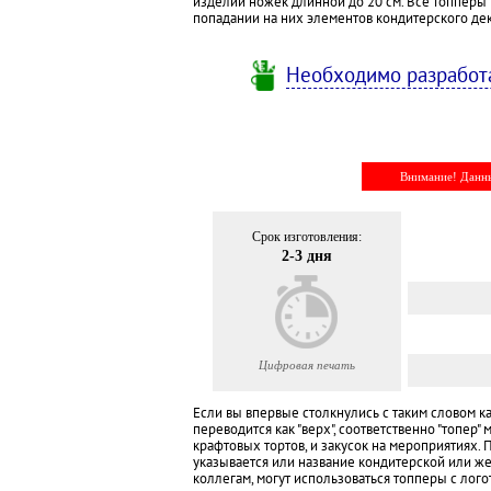
изделий ножек длинной до 20 см. Все топперы
попадании на них элементов кондитерского де
Необходимо разработа
Внимание! Данн
Срок изготовления:
2-3 дня
Цифровая печать
Если вы впервые столкнулись с таким словом как "
переводится как "верх", соответственно "топер
крафтовых тортов, и закусок на мероприятиях.
указывается или название кондитерской или же
коллегам, могут использоваться топперы с лог