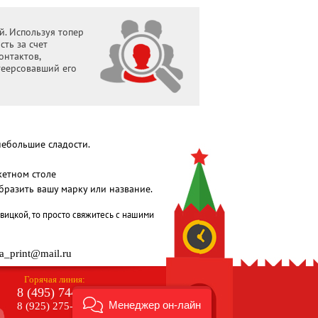
й. Используя топер
ть за счет
онтактов,
теерсовавший его
небольшие сладости.
кетном столе
разить вашу марку или название.
вицкой, то просто свяжитесь с нашими
a_print@mail.ru
Горячая линия:
8 (495) 744-6423
Менеджер он-лайн
8 (925) 275-8427