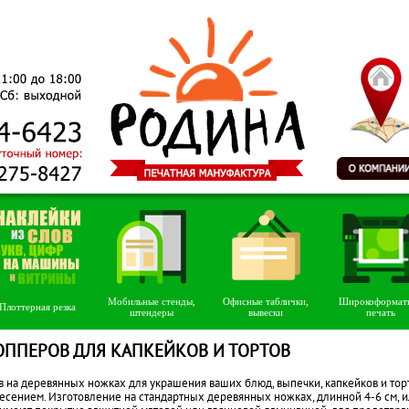
Мобильные стенды,
Офисные таблички,
Широкоформат
Плоттерная резка
штендеры
вывески
печать
ОППЕРОВ ДЛЯ КАПКЕЙКОВ И ТОРТОВ
в на деревянных ножках для украшения ваших блюд, выпечки, капкейков и тор
есением. Изготовление на стандартных деревянных ножках, длинной 4-6 см, 